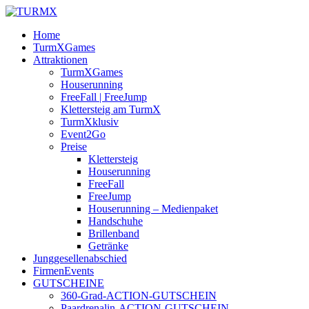
Home
TurmXGames
Attraktionen
TurmXGames
Houserunning
FreeFall | FreeJump
Klettersteig am TurmX
TurmXklusiv
Event2Go
Preise
Klettersteig
Houserunning
FreeFall
FreeJump
Houserunning – Medienpaket
Handschuhe
Brillenband
Getränke
Junggesellenabschied
FirmenEvents
GUTSCHEINE
360-Grad-ACTION-GUTSCHEIN
Paardrenalin-ACTION-GUTSCHEIN