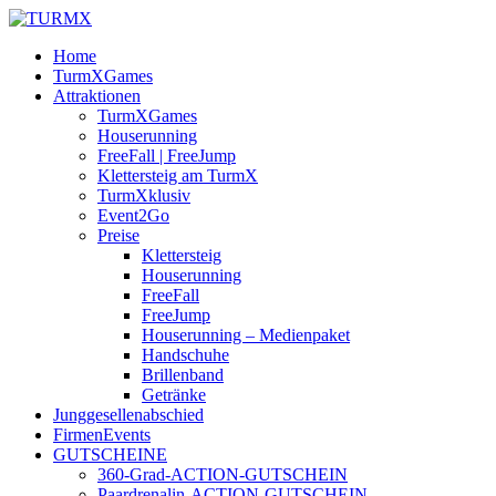
Home
TurmXGames
Attraktionen
TurmXGames
Houserunning
FreeFall | FreeJump
Klettersteig am TurmX
TurmXklusiv
Event2Go
Preise
Klettersteig
Houserunning
FreeFall
FreeJump
Houserunning – Medienpaket
Handschuhe
Brillenband
Getränke
Junggesellenabschied
FirmenEvents
GUTSCHEINE
360-Grad-ACTION-GUTSCHEIN
Paardrenalin-ACTION-GUTSCHEIN