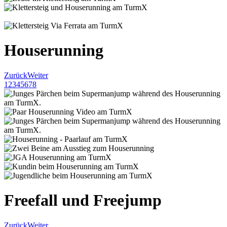
Houserunning
Zurück
Weiter
1
2
3
4
5
6
7
8
Freefall und Freejump
Zurück
Weiter