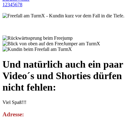
1
2
3
4
5
6
7
8
Und natürlich auch ein paar
Video´s und Shorties dürfen
nicht fehlen:
Viel Spaß!!!
Adresse: