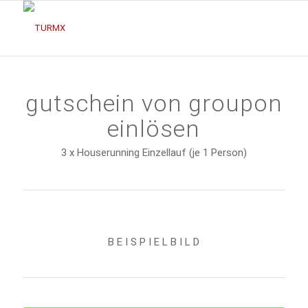
gutschein von groupon
einlösen
3 x Houserunning Einzellauf (je 1 Person)
B E I S P I E L B I L D