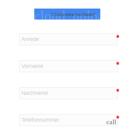
cloud_upload
3 Gutscheine hochladen*
call