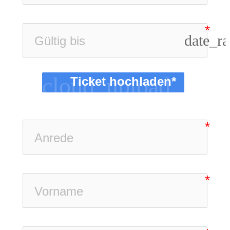
date_r
cloud_upload
Ticket hochladen*