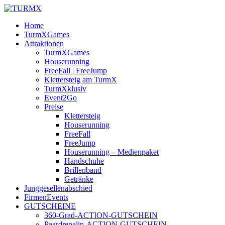
Home
TurmXGames
Attraktionen
TurmXGames
Houserunning
FreeFall | FreeJump
Klettersteig am TurmX
TurmXklusiv
Event2Go
Preise
Klettersteig
Houserunning
FreeFall
FreeJump
Houserunning – Medienpaket
Handschuhe
Brillenband
Getränke
Junggesellenabschied
FirmenEvents
GUTSCHEINE
360-Grad-ACTION-GUTSCHEIN
Paardrenalin-ACTION-GUTSCHEIN