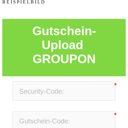
B E I S P I E L B I L D
Gutschein-
Upload 
GROUPON