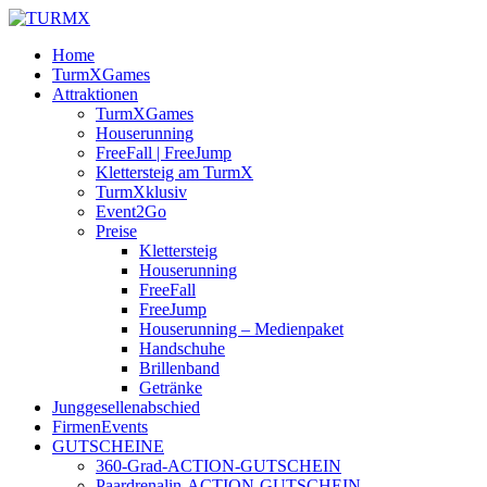
Home
TurmXGames
Attraktionen
TurmXGames
Houserunning
FreeFall | FreeJump
Klettersteig am TurmX
TurmXklusiv
Event2Go
Preise
Klettersteig
Houserunning
FreeFall
FreeJump
Houserunning – Medienpaket
Handschuhe
Brillenband
Getränke
Junggesellenabschied
FirmenEvents
GUTSCHEINE
360-Grad-ACTION-GUTSCHEIN
Paardrenalin-ACTION-GUTSCHEIN