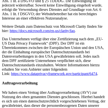
Abs. 1 lit. a DSGVO und § 25 TDDDG. Die Einwilligung ist
jederzeit widerrufbar. Soweit keine Einwilligung eingeholt wurde,
erfolgt die Verwendung dieses Dienstes auf Grundlage von Art. 6
Abs. 1 lit. f DSGVO; der Websitebetreiber hat ein berechtigtes
Interesse an einer effektiven Nutzeranalyse.
Weitere Details zum Datenschutz von Microsoft Clarity finden Sie
hier:
https://docs.microsoft.com/en-us/clarity/faq
.
Das Unternehmen verfügt über eine Zertifizierung nach dem „EU-
US Data Privacy Framework“ (DPF). Der DPF ist ein
Übereinkommen zwischen der Europäischen Union und den USA,
der die Einhaltung europäischer Datenschutzstandards bei
Datenverarbeitungen in den USA gewährleisten soll. Jedes nach
dem DPF zertifizierte Unternehmen verpflichtet sich, diese
Datenschutzstandards einzuhalten. Weitere Informationen hierzu
erhalten Sie vom Anbieter unter folgendem
Link:
https://www.dataprivacyframework.gov/participant/6474
.
Auftragsverarbeitung
Wir haben einen Vertrag über Auftragsverarbeitung (AVV) zur
Nutzung des oben genannten Dienstes geschlossen. Hierbei handelt
es sich um einen datenschutzrechtlich vorgeschriebenen Vertrag, der
gewährleistet, dass dieser die personenbezogenen Daten unserer