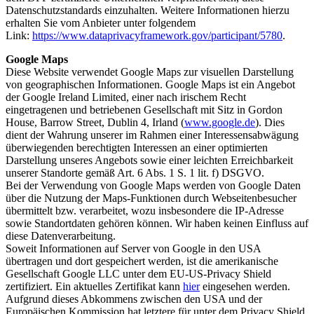
Datenschutzstandards einzuhalten. Weitere Informationen hierzu
erhalten Sie vom Anbieter unter folgendem
Link:
https://www.dataprivacyframework.gov/participant/5780
.
Google Maps
Diese Website verwendet Google Maps zur visuellen Darstellung
von geographischen Informationen. Google Maps ist ein Angebot
der Google Ireland Limited, einer nach irischem Recht
eingetragenen und betriebenen Gesellschaft mit Sitz in Gordon
House, Barrow Street, Dublin 4, Irland (
www.google.de
). Dies
dient der Wahrung unserer im Rahmen einer Interessensabwägung
überwiegenden berechtigten Interessen an einer optimierten
Darstellung unseres Angebots sowie einer leichten Erreichbarkeit
unserer Standorte gemäß Art. 6 Abs. 1 S. 1 lit. f) DSGVO.
Bei der Verwendung von Google Maps werden von Google Daten
über die Nutzung der Maps-Funktionen durch Webseitenbesucher
übermittelt bzw. verarbeitet, wozu insbesondere die IP-Adresse
sowie Standortdaten gehören können. Wir haben keinen Einfluss auf
diese Datenverarbeitung.
Soweit Informationen auf Server von Google in den USA
übertragen und dort gespeichert werden, ist die amerikanische
Gesellschaft Google LLC unter dem EU-US-Privacy Shield
zertifiziert. Ein aktuelles Zertifikat kann
hier
eingesehen werden.
Aufgrund dieses Abkommens zwischen den USA und der
Europäischen Kommission hat letztere für unter dem Privacy Shield