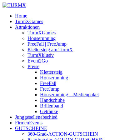
Home
TurmXGames
Attraktionen
TurmXGames
Houserunning
FreeFall | FreeJump
Klettersteig am TurmX
TurmXklusiv
Event2Go
Preise
Klettersteig
Houserunning
FreeFall
FreeJump
Houserunning – Medienpaket
Handschuhe
Brillenband
Getränke
Junggesellenabschied
FirmenEvents
GUTSCHEINE
360-Grad-ACTION-GUTSCHEIN
Paardrenalin-ACTION-GUTSCHEIN