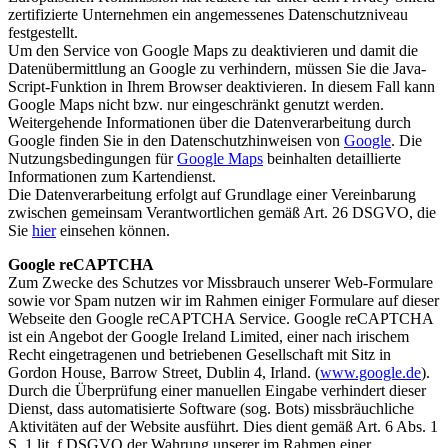
zertifizierte Unternehmen ein angemessenes Datenschutzniveau
festgestellt.
Um den Service von Google Maps zu deaktivieren und damit die
Datenübermittlung an Google zu verhindern, müssen Sie die Java-
Script-Funktion in Ihrem Browser deaktivieren. In diesem Fall kann
Google Maps nicht bzw. nur eingeschränkt genutzt werden.
Weitergehende Informationen über die Datenverarbeitung durch
Google finden Sie in den Datenschutzhinweisen von
Google
. Die
Nutzungsbedingungen für
Google Maps
beinhalten detaillierte
Informationen zum Kartendienst.
Die Datenverarbeitung erfolgt auf Grundlage einer Vereinbarung
zwischen gemeinsam Verantwortlichen gemäß Art. 26 DSGVO, die
Sie
hier
einsehen können.
Google reCAPTCHA
Zum Zwecke des Schutzes vor Missbrauch unserer Web-Formulare
sowie vor Spam nutzen wir im Rahmen einiger Formulare auf dieser
Webseite den Google reCAPTCHA Service. Google reCAPTCHA
ist ein Angebot der Google Ireland Limited, einer nach irischem
Recht eingetragenen und betriebenen Gesellschaft mit Sitz in
Gordon House, Barrow Street, Dublin 4, Irland. (
www.google.de
).
Durch die Überprüfung einer manuellen Eingabe verhindert dieser
Dienst, dass automatisierte Software (sog. Bots) missbräuchliche
Aktivitäten auf der Website ausführt. Dies dient gemäß Art. 6 Abs. 1
S. 1 lit. f DSGVO der Wahrung unserer im Rahmen einer