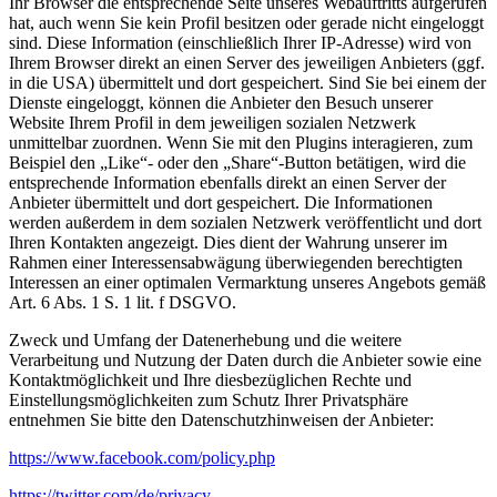
Ihr Browser die entsprechende Seite unseres Webauftritts aufgerufen
hat, auch wenn Sie kein Profil besitzen oder gerade nicht eingeloggt
sind. Diese Information (einschließlich Ihrer IP-Adresse) wird von
Ihrem Browser direkt an einen Server des jeweiligen Anbieters (ggf.
in die USA) übermittelt und dort gespeichert. Sind Sie bei einem der
Dienste eingeloggt, können die Anbieter den Besuch unserer
Website Ihrem Profil in dem jeweiligen sozialen Netzwerk
unmittelbar zuordnen. Wenn Sie mit den Plugins interagieren, zum
Beispiel den „Like“- oder den „Share“-Button betätigen, wird die
entsprechende Information ebenfalls direkt an einen Server der
Anbieter übermittelt und dort gespeichert. Die Informationen
werden außerdem in dem sozialen Netzwerk veröffentlicht und dort
Ihren Kontakten angezeigt. Dies dient der Wahrung unserer im
Rahmen einer Interessensabwägung überwiegenden berechtigten
Interessen an einer optimalen Vermarktung unseres Angebots gemäß
Art. 6 Abs. 1 S. 1 lit. f DSGVO.
Zweck und Umfang der Datenerhebung und die weitere
Verarbeitung und Nutzung der Daten durch die Anbieter sowie eine
Kontaktmöglichkeit und Ihre diesbezüglichen Rechte und
Einstellungsmöglichkeiten zum Schutz Ihrer Privatsphäre
entnehmen Sie bitte den Datenschutzhinweisen der Anbieter:
https://www.facebook.com/policy.php
https://twitter.com/de/privacy