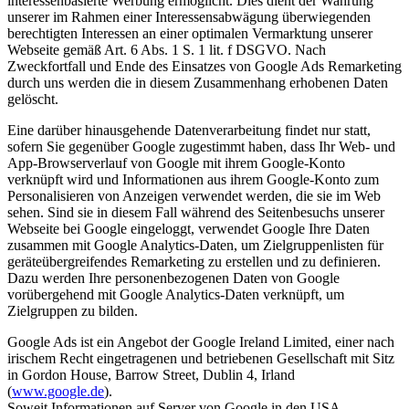
interessenbasierte Werbung ermöglicht. Dies dient der Wahrung
unserer im Rahmen einer Interessensabwägung überwiegenden
berechtigten Interessen an einer optimalen Vermarktung unserer
Webseite gemäß Art. 6 Abs. 1 S. 1 lit. f DSGVO. Nach
Zweckfortfall und Ende des Einsatzes von Google Ads Remarketing
durch uns werden die in diesem Zusammenhang erhobenen Daten
gelöscht.
Eine darüber hinausgehende Datenverarbeitung findet nur statt,
sofern Sie gegenüber Google zugestimmt haben, dass Ihr Web- und
App-Browserverlauf von Google mit ihrem Google-Konto
verknüpft wird und Informationen aus ihrem Google-Konto zum
Personalisieren von Anzeigen verwendet werden, die sie im Web
sehen. Sind sie in diesem Fall während des Seitenbesuchs unserer
Webseite bei Google eingeloggt, verwendet Google Ihre Daten
zusammen mit Google Analytics-Daten, um Zielgruppenlisten für
geräteübergreifendes Remarketing zu erstellen und zu definieren.
Dazu werden Ihre personenbezogenen Daten von Google
vorübergehend mit Google Analytics-Daten verknüpft, um
Zielgruppen zu bilden.
Google Ads ist ein Angebot der Google Ireland Limited, einer nach
irischem Recht eingetragenen und betriebenen Gesellschaft mit Sitz
in Gordon House, Barrow Street, Dublin 4, Irland
(
www.google.de
).
Soweit Informationen auf Server von Google in den USA