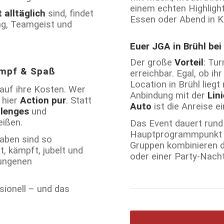
einem echten Highligh
t alltäglich
sind, findet
Essen oder Abend in Kö
ng, Teamgeist und
Euer JGA in Brühl bei
Der große
Vorteil
: Tu
ampf & Spaß
erreichbar. Egal, ob 
Location in Brühl lieg
 auf ihre Kosten. Wer
Anbindung mit der
Lin
 hier
Action
pur
. Statt
Auto
ist die Anreise 
lenges
und
ißen.
Das Event dauert rund
Hauptprogrammpunkt od
aben sind so
Gruppen kombinieren 
t, kämpft, jubelt und
oder einer Party-Nacht
lungenen
sionell – und das