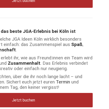
Jetzt buchen
s beste JGA-Erlebnis bei Köln ist
welche JGA Ideen Köln wirklich besonders
rt einfach: das Zusammenspiel aus
Spaß
,
nschaft
.
erlebt ihr, wie aus Freund:innen ein Team wird
und
Zusammenhalt
. Das Erlebnis verbindet
 kreativ oder einfach nur neugierig.
hten, über die ihr noch lange lacht – und
ben. Sichert euch jetzt euren
Termin
und
nem Tag, den keiner vergisst!
Jetzt buchen