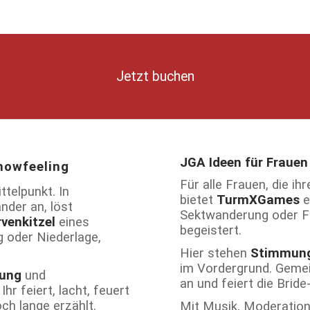
Jetzt buchen
JGA Ideen für Fraue
howfeeling
Für alle Frauen, die ih
ttelpunkt. In
bietet
TurmXGames
e
nder an, löst
Sektwanderung oder Fot
venkitzel
eines
begeistert.
g oder Niederlage,
Hier stehen
Stimmun
im Vordergrund. Gemei
ung
und
an und feiert die Brid
hr feiert, lacht, feuert
ch lange erzählt.
Mit Musik, Moderatio