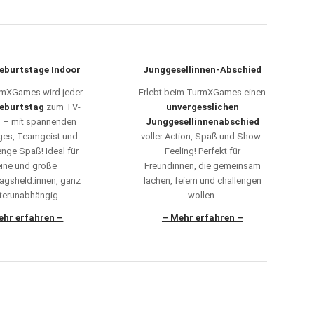
eburtstage Indoor
Junggesellinnen-Abschied
mXGames wird jeder
Erlebt beim TurmXGames einen
eburtstag
zum TV-
unvergesslichen
s – mit spannenden
Junggesellinnenabschied
ges, Teamgeist und
voller Action, Spaß und Show-
nge Spaß! Ideal für
Feeling! Perfekt für
eine und große
Freundinnen, die gemeinsam
agsheld:innen, ganz
lachen, feiern und challengen
terunabhängig.
wollen.
ehr erfahren –
– Mehr erfahren –