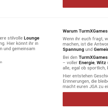
Warum TurmXGames da
re stilvolle
Lounge
Wenn ihr euch fragt, 
g. Hier könnt ihr in
machen, ist die Antwo
en und gemeinsam
Spannung
und
Gemei
Bei den
TurmXGames
– voller
Energie
,
Witz
alle, egal ob sportlich,
Hier entstehen Geschic
Erinnerungen, die blei
macht euren JGA zu ei