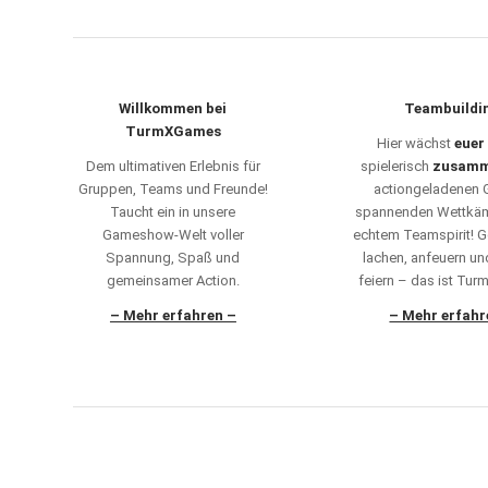
Willkommen bei
Teambuildi
TurmXGames
Hier wächst
euer
Dem ultimativen Erlebnis für
spielerisch
zusam
Gruppen, Teams und Freunde!
actiongeladenen
Taucht ein in unsere
spannenden Wettkä
Gameshow-Welt voller
echtem Teamspirit!
Spannung, Spaß und
lachen, anfeuern un
gemeinsamer Action.
feiern – das ist Tu
– Mehr erfahren –
– Mehr erfahr