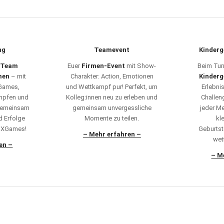
ng
Teamevent
Kinderg
 Team
Euer
Firmen-Event
mit Show-
Beim Tur
men
– mit
Charakter: Action, Emotionen
Kinderg
 Games,
und Wettkampf pur! Perfekt, um
Erlebni
mpfen und
Kolleg:innen neu zu erleben und
Challen
 Gemeinsam
gemeinsam unvergessliche
jeder Me
d Erfolge
Momente zu teilen.
kl
rmXGames!
Geburtst
– Mehr erfahren –
wet
en –
– M